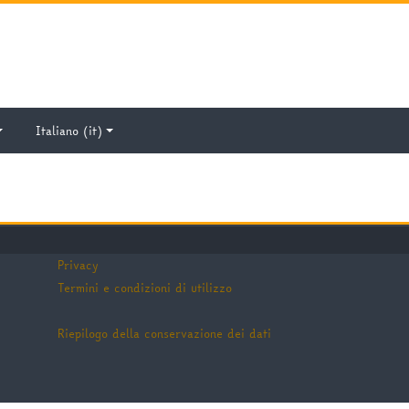
Italiano ‎(it)‎
Privacy
Termini e condizioni di utilizzo
Riepilogo della conservazione dei dati