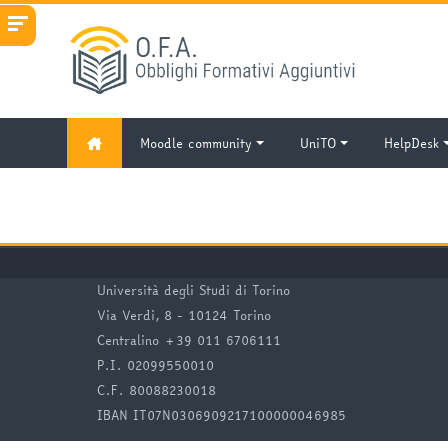
Vai al contenuto principale
Moodle community
UniTO
HelpDesk
Università degli Studi di Torino
Via Verdi, 8 - 10124 Torino
Centralino +39 011 6706111
P.I. 02099550010
C.F. 80088230018
IBAN IT07N0306909217100000046985