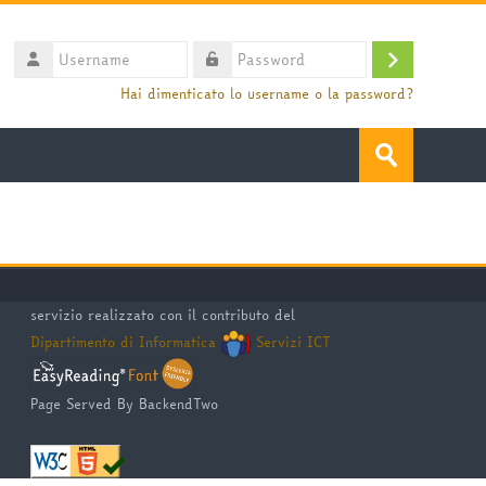
Username
Login
Password
Hai dimenticato lo username o la password?
Cerca
corsi
Invia
servizio realizzato con il contributo del
Dipartimento di Informatica
Servizi ICT
Page Served By BackendTwo